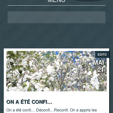
EDITO
MAI
21
ON A ÉTÉ CONFI…
On a été confi… Déconfi…Reconfi. On a appris les