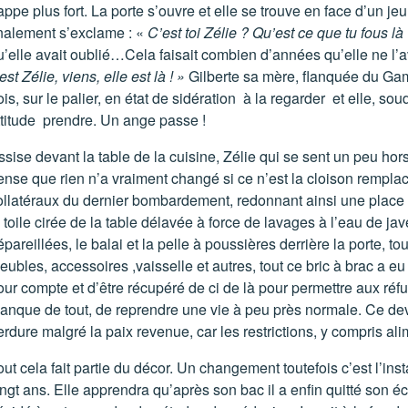
rappe plus fort. La porte s’ouvre et elle se trouve en face d’un 
inalement s’exclame : «
C’est toi Zélie ? Qu’est ce que tu fous là
u’elle avait oublié…Cela faisait combien d’années qu’elle ne l’a
est Zélie, viens, elle est là ! »
Gilberte sa mère, flanquée du Gamin
ois, sur le palier, en état de sidération à la regarder et elle, s
ttitude prendre. Un ange passe !
ssise devant la table de la cuisine, Zélie qui se sent un peu hors
ense que rien n’a vraiment changé si ce n’est la cloison remplacé
ollatéraux du dernier bombardement, redonnant ainsi une place
a toile cirée de la table délavée à force de lavages à l’eau de jav
pareillées, le balai et la pelle à poussières derrière la porte, t
eubles, accessoires ,vaisselle et autres, tout ce bric à brac a eu
our compte et d’être récupéré de ci de là pour permettre aux réfug
anque de tout, de reprendre une vie à peu près normale. Ce deva
erdure malgré la paix revenue, car les restrictions, y compris ali
out cela fait partie du décor. Un changement toutefois c’est l’ins
ingt ans. Elle apprendra qu’après son bac il a enfin quitté son éco