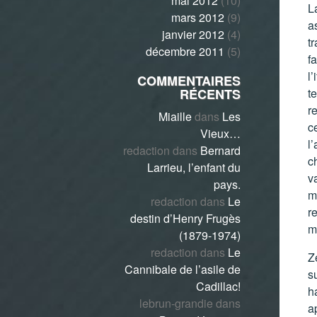
mai 2012
(10)
L
mars 2012
(9)
as
janvier 2012
(4)
t
décembre 2011
(5)
f
l’
COMMENTAIRES
RÉCENTS
t
r
Miaille
dans
Les
c
Vieux…
l
redaction
dans
Bernard
c
Larrieu, l’enfant du
v
pays.
mo
redaction
dans
Le
re
destin d’Henry Frugès
m
(1879-1974)
redaction
dans
Le
Zé
Cannibale de l’asile de
su
Cadillac!
h
lebrun-grandie
dans
a