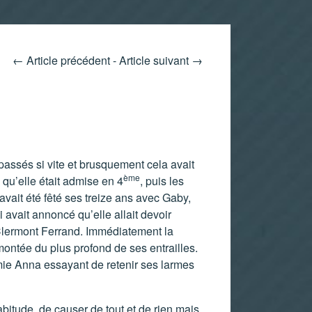
←
Article précédent
-
Article suivant
→
passés si vite et brusquement cela avait
ème
 qu’elle était admise en 4
, puis les
vait été fêté ses treize ans avec Gaby,
avait annoncé qu’elle allait devoir
 Clermont Ferrand. Immédiatement la
montée du plus profond de ses entrailles.
 mamie Anna essayant de retenir ses larmes
bitude de causer de tout et de rien mais