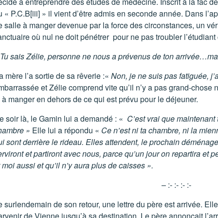
écidé à entreprendre des études de médecine. Inscrit à la fac d
u « P.C.B
[iii]
» il vient d’être admis en seconde année. Dans l’app
e salle à manger devenue par la force des circonstances, un vé
anctuaire où nul ne doit pénétrer pour ne pas troubler l’étudiant 
Tu sais Zélie, personne ne nous a prévenus de ton arrivée…mais
a mère l’a sortie de sa rêverie :«
Non, je ne suis pas fatiguée, j’
mbarrassée et Zélie comprend vite qu’il n’y a pas grand-chose ni
i à manger en dehors de ce qui est prévu pour le déjeuner.
e soir là, le Gamin lui a demandé : «
C’est vrai que maintenant 
hambre »
Elle lui a répondu «
Ce n’est ni ta chambre, ni la mien
ui sont derrière le rideau. Elles attendent, le prochain déménage
erviront et partiront avec nous, parce qu’un jour on repartira et 
 moi aussi et qu’il n’y aura plus de caisses ».
– :- :- :- :-
e surlendemain de son retour, une lettre du père est arrivée. Ell
arvenir de Vienne jusqu’à sa destination. Le père annonçait l’arr