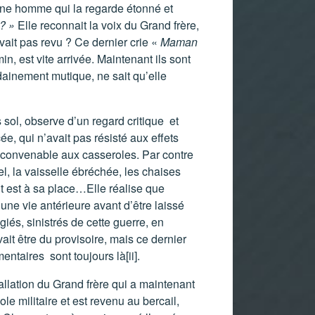
jeune homme qui la regarde étonné et
 ? »
Elle reconnait la voix du Grand frère,
vait pas revu ? Ce dernier crie «
Maman
, est vite arrivée. Maintenant ils sont
oudainement mutique, ne sait qu’elle
 sol, observe d’un regard critique et
e, qui n’avait pas résisté aux effets
 convenable aux casseroles. Par contre
el, la vaisselle ébréchée, les chaises
out est à sa place…Elle réalise que
 une vie antérieure avant d’être laissé
iés, sinistrés de cette guerre, en
it être du provisoire, mais ce dernier
mentaires sont toujours là
[ii]
.
tallation du Grand frère qui a maintenant
le militaire et est revenu au bercail,