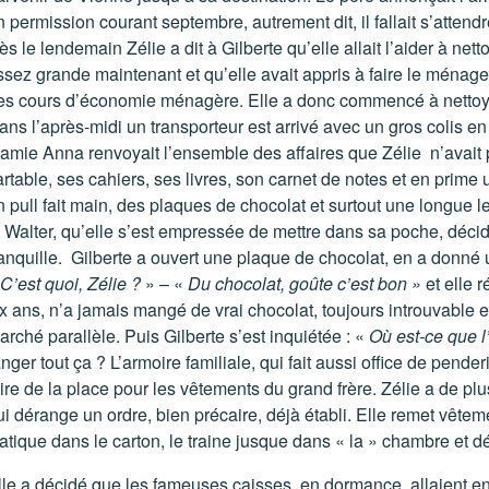
 permission courant septembre, autrement dit, il fallait s’attendr
s le lendemain Zélie a dit à Gilberte qu’elle allait l’aider à nett
ssez grande maintenant et qu’elle avait appris à faire le ménage
es cours d’économie ménagère. Elle a donc commencé à nettoyer 
ans l’après-midi un transporteur est arrivé avec un gros coli
amie Anna renvoyait l’ensemble des affaires que Zélie n’avait p
artable, ses cahiers, ses livres, son carnet de notes et en prime
n pull fait main, des plaques de chocolat et surtout une longue 
t Walter, qu’elle s’est empressée de mettre dans sa poche, décidée
ranquille. Gilberte a ouvert une plaque de chocolat, en a donné
C’est quoi, Zélie ?
» – «
Du chocolat, goûte c’est bon »
et elle 
ix ans, n’a jamais mangé de vrai chocolat, toujours introuvable 
arché parallèle. Puis Gilberte s’est inquiétée : «
Où est-ce que l
nger tout ça ? L’armoire familiale, qui fait aussi office de penderi
aire de la place pour les vêtements du grand frère. Zélie a de plu
ui dérange un ordre, bien précaire, déjà établi. Elle remet vête
iatique dans le carton, le traine jusque dans « la » chambre et d
lle a décidé que les fameuses caisses, en dormance, allaient enfin