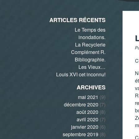
ARTICLES RÉCENTS
Le Temps des
inondations.
La Recyclerie
Po
Complément R.
Bibliographie.
C
Les Vieux…
N
Louis XVI cet inconnu!
é
ARCHIVES
v
R
mai 2021
(9)
r
décembre 2020
(7)
b
août 2020
(8)
Z
avril 2020
(7)
m
janvier 2020
(6)
septembre 2019
(8)
C