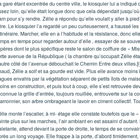
a gare étant excentrée du centre ville, le kiosquier lui a indiqué
sez loin, qu’elle était longue donc que cela dépendait jusqu’où el
ram pour s’y rendre. Zélie a répondu qu’elle voulait y aller à pie
aire. Le kiosquier l’a regardé un peu curieusement, a haussé les é
itinéraire. Marcher, elle en a l’habitude et la résistance, donc e
emps en temps pour regarder autour d’elle , essayer de se souve
epères dont le plus spécifique reste le salon de coiffure de « M
ette avenue de la République ( la chambre qu’occupait Zélie étai
’autre côté de l’avenue débouchait le Chemin Entre deux villes.
[i
haud, Zélie a soif et sa gourde est vide. Plus elle avance moins
agues envahis par la végétation séparent de petits îlots de mais
ins en construction, et puis tout à coup, elle s’est retrouvée dev
connue la grille d’entrée, toujours rouillée, entrouverte sur la c
arronnier, son arbre ombrageant le lavoir en ciment collectif. Tou
lie monte l’escalier, à mi- étage elle constate toutefois que le «
inte plus sur les marches, l’air ambiant en est assaini d’autant. 
aletante, attend devant la porte de droite, le temps de se convain
près un long voyage. Elle frappe à la porte, d’abord timidement,