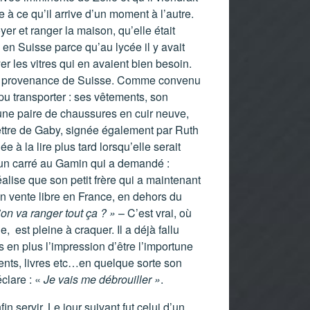
e à ce qu’il arrive d’un moment à l’autre.
oyer et ranger la maison, qu’elle était
 en Suisse parce qu’au lycée il y avait
les vitres qui en avaient bien besoin.
s en provenance de Suisse. Comme convenu
u transporter : ses vêtements, son
 une paire de chaussures en cuir neuve,
lettre de Gaby, signée également par Ruth
 à la lire plus tard lorsqu’elle serait
 un carré au Gamin qui a demandé :
réalise que son petit frère qui a maintenant
en vente libre en France, en dehors du
’on va ranger tout ça ? »
– C’est vrai, où
e, est pleine à craquer. Il a déjà fallu
s en plus l’impression d’être l’importune
ments, livres etc…en quelque sorte son
éclare : «
Je vais me débrouiller »
.
 servir. Le jour suivant fut celui d’un