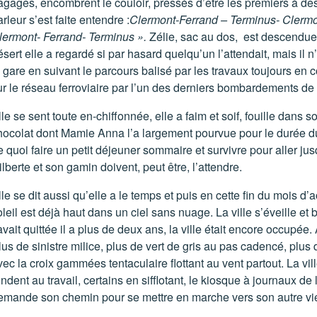
agages, encombrent le couloir, pressés d’être les premiers à des
rleur s’est faite entendre :
Clermont-Ferrand – Terminus- Clermo
lermont- Ferrand- Terminus ».
Zélie, sac au dos, est descendue 
sert elle a regardé si par hasard quelqu’un l’attendait, mais il n’
a gare en suivant le parcours balisé par les travaux toujours en
ur le réseau ferroviaire par l’un des derniers bombardements de
le se sent toute en-chiffonnée, elle a faim et soif, fouille dans so
hocolat dont Mamie Anna l’a largement pourvue pour le durée d
e quoi faire un petit déjeuner sommaire et survivre pour aller ju
lberte et son gamin doivent, peut être, l’attendre.
lle se dit aussi qu’elle a le temps et puis en cette fin du mois d
oleil est déjà haut dans un ciel sans nuage. La ville s’éveille e
avait quittée il a plus de deux ans, la ville était encore occupée. A
lus de sinistre milice, plus de vert de gris au pas cadencé, plus
ec la croix gammées tentaculaire flottant au vent partout. La vill
ndent au travail, certains en sifflotant, le kiosque à journaux de 
emande son chemin pour se mettre en marche vers son autre vi