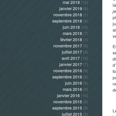
mai 2019
(10)
la
janvier 2019
(8)
je
novembre 2018
(1)
pl
septembre 2018
(8)
ju
juin 2018
(10)
a
mars 2018
(7)
ve
février 2018
(1)
novembre 2017
(9)
E
juillet 2017
(9)
s
avril 2017
(10)
d
janvier 2017
(7)
d’
novembre 2016
(8)
f
septembre 2016
(8)
p
juin 2016
(9)
n
mars 2016
(9)
d
janvier 2016
(10)
novembre 2015
(9)
septembre 2015
(9)
L
juillet 2015
(9)