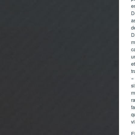
en
Dè
a
d
D
m
c
u
e
t
«
s
m
ra
f
q
v
E