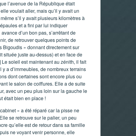
 que l’avenue de la République était
le voulait aller, mais qu’il y avait un
d même s’il y avait plusieurs kilomètres à
paules et a fini par lui indiquer
lle avance d’un bon pas, s’arrêtant de
nir, de retrouver quelques points de
iss Bigoudis » donnant directement sur
t située juste au-dessus) et en face de
]
Le soleil est maintenant au zénith, il fait
 il y a d’immeubles, de nombreux terrains
ons dont certaines sont encore plus ou
ant le salon de coiffures. Elle a de suite
our, avec un peu plus loin sur la gauche le
t était bien en place !
 cabinet » a été réparé car la pisse ne
Elle se retrouve sur le palier, un peu
cre qu’elle est de retour dans sa famille
 puis ne voyant venir personne, elle