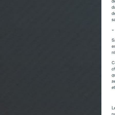
d
d
d
s
«
S
e
n
C
c
q
s
et
L
p