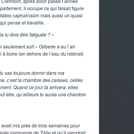
e Clermont, après avoir passé l’année
artement, il occupe ce qui faisait figure
ritable capharnaüm mais aussi un quasi
qui pense et travaille.
 tu dois être fatiguée ? »
ai seulement soif »
Gilberte a eu l’air
 à boire (en dehors de l’eau du robinet)
tu vas toujours dormir dans ma
ne, c’est la chambre des caisses, celles
ment. Quand ce jour là arrivera, elles
peut être, qu’ailleurs tu auras une chambre
e avait mis près de trois semaines pour
ivée imminente de Zélie et qu’il viendrait