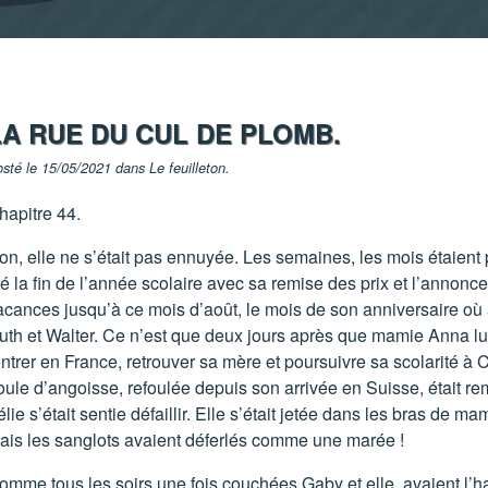
LA RUE DU CUL DE PLOMB.
sté le 15/05/2021 dans
Le feuilleton
.
hapitre 44.
on, elle ne s’était pas ennuyée. Les semaines, les mois étaient 
té la fin de l’année scolaire avec sa remise des prix et l’annonce
acances jusqu’à ce mois d’août, le mois de son anniversaire où a
uth et Walter. Ce n’est que deux jours après que mamie Anna lui 
entrer en France, retrouver sa mère et poursuivre sa scolarité à
oule d’angoisse, refoulée depuis son arrivée en Suisse, était re
élie s’était sentie défaillir. Elle s’était jetée dans les bras de
ais les sanglots avaient déferlés comme une marée !
omme tous les soirs une fois couchées Gaby et elle avaient l’ha