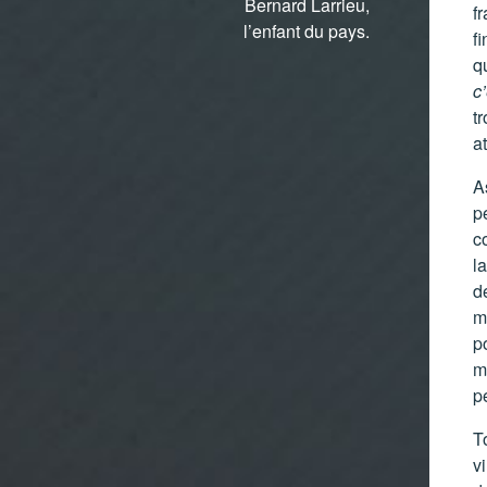
Bernard Larrieu,
f
l’enfant du pays.
f
q
c’
tr
a
A
p
c
l
dé
m
p
m
p
T
v