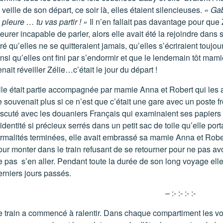
 veille de son départ, ce soir là, elles étaient silencieuses.
« Gab
 pleure … tu vas partir ! »
Il n’en fallait pas davantage pour que
eurer incapable de parler, alors elle avait été la rejoindre dans so
ré qu’elles ne se quitteraient jamais, qu’elles s’écriraient toujou
insi qu’elles ont fini par s’endormir et que le lendemain tôt mami
nait réveiller Zélie…c’était le jour du départ !
lle était partie accompagnée par mamie Anna et Robert qui les a
e souvenait plus si ce n’est que c’était une gare avec un poste
iscuté avec les douaniers Français qui examinaient ses papiers
identité si précieux serrés dans un petit sac de toile qu’elle por
ormalités terminées, elle avait embrassé sa mamie Anna et Robert,
our monter dans le train refusant de se retourner pour ne pas avoi
e pas s’en aller. Pendant toute la durée de son long voyage elle
erniers jours passés.
– :- :- :- :-
e train a commencé à ralentir. Dans chaque compartiment les vo