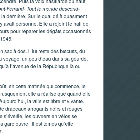
cendre. Puis la voix nasillarde du haut
nt-Ferrand- Tout le monde descend-
la dernière. Sur le quai déjà quasiment
y avait personne. Elle a rejoint le hall de
 cours pour réparer les dégâts occasionnés
 1945.
n sac à dos. Il lui reste des biscuits, du
u voyage, un peu d’eau dans sa gourde,
squ’à l’avenue de la République là ou
’août, en cette matinée qui commence, le
t brusquement elle a réalisé que quand elle
ujourd’hui, la ville est libre et vivante.
 de drapeaux arrogants noirs et rouges
e s’éveille, les ouvriers en vélos se
la gare ouvre ; il est temps qu’elle
e.