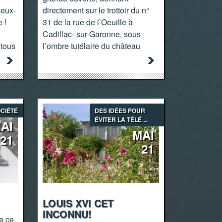
deux-
directement sur le trottoir du n°
 !
31 de la rue de l’Oeuille à
Cadillac- sur-Garonne, sous
 tous
l’ombre tutélaire du château
CIÉTÉ
DES IDÉES POUR
ÉVITER LA TÉLÉ ...
AI
MAI
21
21
LOUIS XVI CET
INCONNU!
e ce