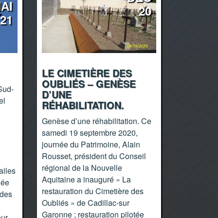
AI
20
21
LE CIMETIÈRE DES
OUBLIÉS – GENÈSE
Sud-
D’UNE
el
RÉHABILITATION.
Genèse d’une réhabilitation. Ce
samedi 19 septembre 2020,
journée du Patrimoine, Alain
Rousset, président du Conseil
régional de la Nouvelle
ailes
Aquitaine a inauguré « La
née
restauration du Cimetière des
 des
Oubliés » de Cadillac-sur
Garonne ; restauration pilotée
our