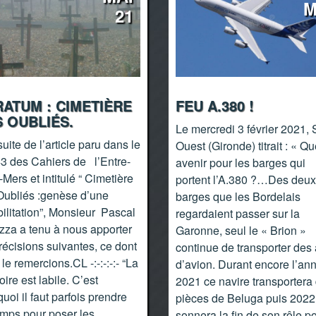
M
21
ATUM : CIMETIÈRE
FEU A.380 !
 OUBLIÉS.
Le mercredi 3 février 2021, 
suite de l’article paru dans le
Ouest (Gironde) titrait : « Qu
43 des Cahiers de l’Entre-
avenir pour les barges qui
Mers et intitulé “ Cimetière
portent l’A.380 ?…Des deux
Oubliés :genèse d’une
barges que les Bordelais
ilitation”, Monsieur Pascal
regardaient passer sur la
zza a tenu à nous apporter
Garonne, seul le « Brion »
récisions suivantes, ce dont
continue de transporter des 
le remercions.CL -:-:-:-:- “La
d’avion. Durant encore l’an
re est labile. C’est
2021 ce navire transportera
uoi il faut parfois prendre
pièces de Beluga puis 2022
emps pour poser les
sonnera la fin de son rôle p