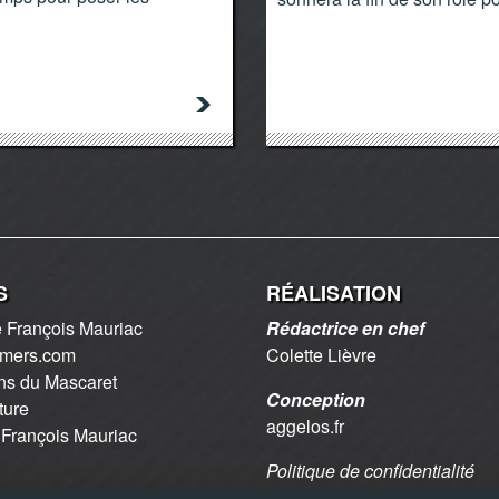
S
RÉALISATION
 François Mauriac
Rédactrice en chef
2mers.com
Colette Lièvre
ns du Mascaret
Conception
ture
aggelos.fr
 François Mauriac
Politique de confidentialité