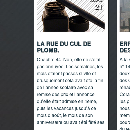
21
LA RUE DU CUL DE
ERR
PLOMB.
DES
Chapitre 44. Non, elle ne s’était
A la 
pas ennuyée. Les semaines, les
n° 1
mois étaient passés si vite et
deux-
brusquement cela avait été la fin
des 
de l’année scolaire avec sa
réhab
remise des prix et l’annonce
Cora
qu’elle était admise en 4ème,
les p
puis les vacances jusqu’à ce
nous 
mois d’août, le mois de son
mémoi
anniversaire où avait été fêté ses
pourq
du t