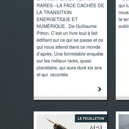
RARES –LA FACE CACHÉE DE
qui l
LA TRANSITION
nous 
ENERGETIQUE ET
le te
NUMÉRIQUE. De Guillaume
oubl
Pitron. C’est un livre tout à fait
édifiant sur ce qui se passe et ce
qui nous attend dans ce monde
d’après. Une formidable enquête
sur les métaux rares, quasi
planétaire, qui aura duré six ans
et qui racontée
LE FEUILLETON
MAI