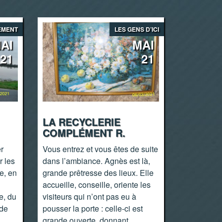
EMENT
LES GENS D’ICI
AI
MAI
21
21
LA RECYCLERIE
COMPLÉMENT R.
er
Vous entrez et vous êtes de suite
r les
dans l’ambiance. Agnès est là,
e, en
grande prêtresse des lieux. Elle
accueille, conseille, oriente les
e, du
visiteurs qui n’ont pas eu à
 de
pousser la porte : celle-ci est
grande ouverte, donnant