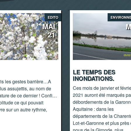
EDITO
ENVIRONN
MAI
M
21
LE TEMPS DES
INONDATIONS.
is les gestes barrière…A
Ces mois de janvier et févri
us assujettis, au nom de
2021 auront été marqués pa
tature de ce dernier ! Confi…
débordements de la Garonn
olitude ce qui pouvait
Aquitaine : dans les
vre sur un autre rythme,
départements de la Charent
Lot-et-Garonne et plus près
nous de la Gironde, plus