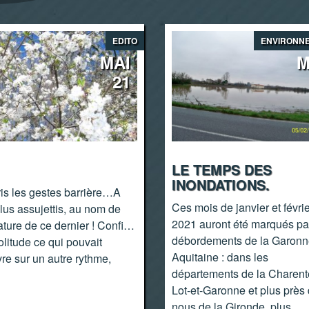
EDITO
ENVIRONN
MAI
M
21
LE TEMPS DES
INONDATIONS.
is les gestes barrière…A
Ces mois de janvier et févri
us assujettis, au nom de
2021 auront été marqués pa
tature de ce dernier ! Confi…
débordements de la Garonn
olitude ce qui pouvait
Aquitaine : dans les
vre sur un autre rythme,
départements de la Charent
Lot-et-Garonne et plus près
nous de la Gironde, plus