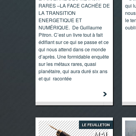
RARES –LA FACE CACHÉE DE
qui l
LA TRANSITION
nous 
ENERGETIQUE ET
le te
NUMÉRIQUE. De Guillaume
oubl
Pitron. C’est un livre tout à fait
édifiant sur ce qui se passe et ce
qui nous attend dans ce monde
d’après. Une formidable enquête
sur les métaux rares, quasi
planétaire, qui aura duré six ans
et qui racontée
LE FEUILLETON
MAI