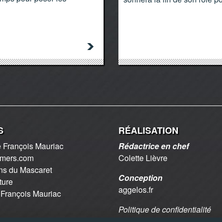
S
RÉALISATION
 François Mauriac
Rédactrice en chef
2mers.com
Colette Lièvre
ns du Mascaret
Conception
ture
aggelos.fr
 François Mauriac
Politique de confidentialité