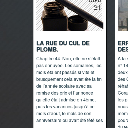
21
LA RUE DU CUL DE
ERR
PLOMB.
DES
Chapitre 44. Non, elle ne s’était
A la 
pas ennuyée. Les semaines, les
n° 1
mois étaient passés si vite et
deux-
brusquement cela avait été la fin
des 
de l’année scolaire avec sa
réhab
remise des prix et l’annonce
Cora
qu’elle était admise en 4ème,
les p
puis les vacances jusqu’à ce
nous 
mois d’août, le mois de son
mémoi
anniversaire où avait été fêté ses
pourq
du t