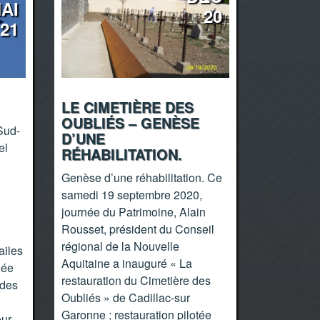
AI
20
21
LE CIMETIÈRE DES
OUBLIÉS – GENÈSE
Sud-
D’UNE
el
RÉHABILITATION.
Genèse d’une réhabilitation. Ce
samedi 19 septembre 2020,
journée du Patrimoine, Alain
Rousset, président du Conseil
régional de la Nouvelle
ailes
Aquitaine a inauguré « La
née
restauration du Cimetière des
 des
Oubliés » de Cadillac-sur
Garonne ; restauration pilotée
our