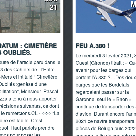
M
21
ATUM : CIMETIÈRE
FEU A.380 !
 OUBLIÉS.
Le mercredi 3 février 2021, 
suite de l’article paru dans le
Ouest (Gironde) titrait : « Qu
43 des Cahiers de l’Entre-
avenir pour les barges qui
Mers et intitulé “ Cimetière
portent l’A.380 ?…Des deux
Oubliés :genèse d’une
barges que les Bordelais
ilitation”, Monsieur Pascal
regardaient passer sur la
zza a tenu à nous apporter
Garonne, seul le « Brion »
récisions suivantes, ce dont
continue de transporter des 
le remercions.CL -:-:-:-:- “La
d’avion. Durant encore l’an
re est labile. C’est
2021 ce navire transportera
uoi il faut parfois prendre
pièces de Beluga puis 2022
emps pour poser les
sonnera la fin de son rôle p