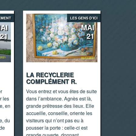
EMENT
LES GENS D’ICI
AI
MAI
21
21
LA RECYCLERIE
COMPLÉMENT R.
er
Vous entrez et vous êtes de suite
r les
dans l’ambiance. Agnès est là,
e, en
grande prêtresse des lieux. Elle
accueille, conseille, oriente les
e, du
visiteurs qui n’ont pas eu à
 de
pousser la porte : celle-ci est
grande ouverte, donnant