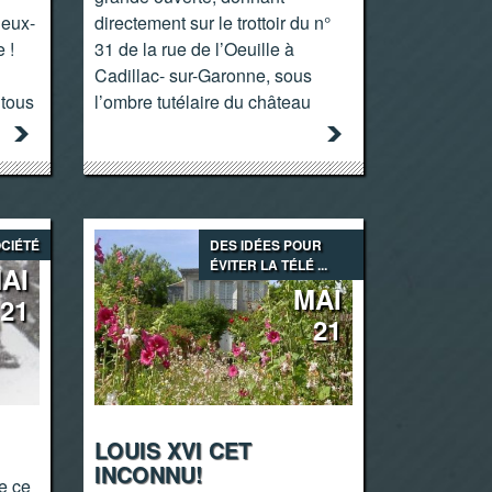
deux-
directement sur le trottoir du n°
 !
31 de la rue de l’Oeuille à
Cadillac- sur-Garonne, sous
 tous
l’ombre tutélaire du château
CIÉTÉ
DES IDÉES POUR
ÉVITER LA TÉLÉ ...
AI
MAI
21
21
LOUIS XVI CET
INCONNU!
e ce