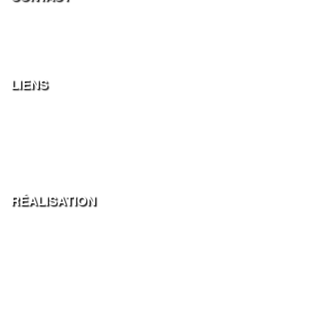
Cahiers de l’Entre-Deux Mers
21 rue Grateloup
33800 BORDEAUX
contact@cahiers-entre-deux-mers.fr
LIENS
Centre François Mauriac
entre2mers.com
Les fans du Mascaret
partnature
Route François Mauriac
RÉALISATION
Rédactrice en chef
Colette Lièvre
Conception
aggelos.fr
Politique de confidentialité