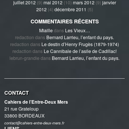
juillet 2012
(9)
mai 2012
(10)
mars 2012
(9)
janvier
2012
(4)
décembre 2011
(5)
COMMENTAIRES RÉCENTS
Miaille
dans
Les Vieux…
redaction
dans
Bernard Larrieu, l’enfant du pays.
redaction
dans
Le destin d’Henry Frugès (1879-1974)
redaction
dans
Le Cannibale de l’asile de Cadillac!
lebrun-grandie
dans
Bernard Larrieu, l’enfant du pays.
CONTACT
Cahiers de l’Entre-Deux Mers
21 rue Grateloup
33800 BORDEAUX
contact@cahiers-entre-deux-mers.fr
LIENS