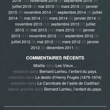
2016
(10)
novembre 2015
(9)
septembre 2015
(9)
juillet 2015
(9)
mai 2015
(9)
mars 2015
(9)
janvier
2015
(8)
novembre 2014
(7)
septembre 2014
(9)
juillet
2014
(7)
mai 2014
(10)
mars 2014
(9)
janvier 2014
(8)
novembre 2013
(10)
septembre 2013
(7)
juillet
2013
(9)
mai 2013
(10)
mars 2013
(10)
janvier
2013
(11)
novembre 2012
(10)
septembre 2012
(9)
juillet 2012
(9)
mai 2012
(10)
mars 2012
(9)
janvier
2012
(4)
décembre 2011
(5)
COMMENTAIRES RÉCENTS
Miaille
dans
Les Vieux…
redaction
dans
Bernard Larrieu, l’enfant du pays.
redaction
dans
Le destin d’Henry Frugès (1879-1974)
redaction
dans
Le Cannibale de l’asile de Cadillac!
lebrun-grandie
dans
Bernard Larrieu, l’enfant du pays.