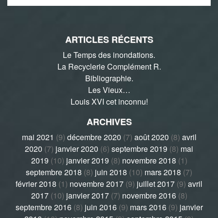
ARTICLES RÉCENTS
Le Temps des inondations.
La Recyclerie Complément R.
Bibliographie.
Les Vieux…
Louis XVI cet inconnu!
ARCHIVES
mai 2021
(9)
décembre 2020
(7)
août 2020
(8)
avril
2020
(7)
janvier 2020
(6)
septembre 2019
(8)
mai
2019
(10)
janvier 2019
(8)
novembre 2018
(1)
septembre 2018
(8)
juin 2018
(10)
mars 2018
(7)
février 2018
(1)
novembre 2017
(9)
juillet 2017
(9)
avril
2017
(10)
janvier 2017
(7)
novembre 2016
(8)
septembre 2016
(8)
juin 2016
(9)
mars 2016
(9)
janvier