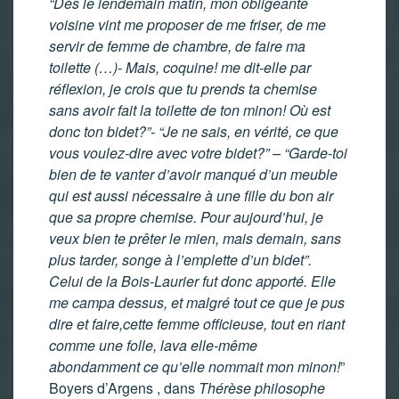
“Dès le lendemain matin, mon obligeante
voisine vint me proposer de me friser, de me
servir de femme de chambre, de faire ma
toilette (…)- Mais, coquine! me dit-elle par
réflexion, je crois que tu prends ta chemise
sans avoir fait la toilette de ton minon! Où est
donc ton bidet?”- “Je ne sais, en vérité, ce que
vous voulez-dire avec votre bidet?” – “Garde-toi
bien de te vanter d’avoir manqué d’un meuble
qui est aussi nécessaire à une fille du bon air
que sa propre chemise. Pour aujourd’hui, je
veux bien te prêter le mien, mais demain, sans
plus tarder, songe à l’emplette d’un bidet”.
Celui de la Bois-Laurier fut donc apporté. Elle
me campa dessus, et malgré tout ce que je pus
dire et faire,cette femme officieuse, tout en riant
comme une folle, lava elle-même
abondamment ce qu’elle nommait mon minon!
”
Boyers d’Argens , dans
Thérèse philosophe