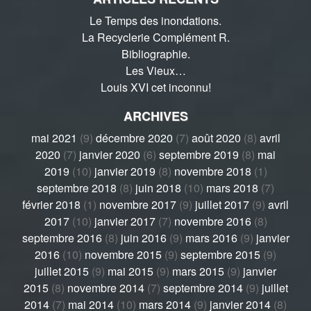
Le Temps des inondations.
La Recyclerie Complément R.
Bibliographie.
Les Vieux…
Louis XVI cet inconnu!
ARCHIVES
mai 2021
(9)
décembre 2020
(7)
août 2020
(8)
avril
2020
(7)
janvier 2020
(6)
septembre 2019
(8)
mai
2019
(10)
janvier 2019
(8)
novembre 2018
(1)
septembre 2018
(8)
juin 2018
(10)
mars 2018
(7)
février 2018
(1)
novembre 2017
(9)
juillet 2017
(9)
avril
2017
(10)
janvier 2017
(7)
novembre 2016
(8)
septembre 2016
(8)
juin 2016
(9)
mars 2016
(9)
janvier
2016
(10)
novembre 2015
(9)
septembre 2015
(9)
juillet 2015
(9)
mai 2015
(9)
mars 2015
(9)
janvier
2015
(8)
novembre 2014
(7)
septembre 2014
(9)
juillet
2014
(7)
mai 2014
(10)
mars 2014
(9)
janvier 2014
(8)