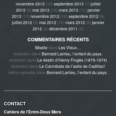
novembre 2013
(10)
septembre 2013
(7)
juillet
2013
(9)
mai 2013
(10)
mars 2013
(10)
janvier
2013
(11)
novembre 2012
(10)
septembre 2012
(9)
juillet 2012
(9)
mai 2012
(10)
mars 2012
(9)
janvier
2012
(4)
décembre 2011
(5)
COMMENTAIRES RÉCENTS
Miaille
dans
Les Vieux…
redaction
dans
Bernard Larrieu, l’enfant du pays.
redaction
dans
Le destin d’Henry Frugès (1879-1974)
redaction
dans
Le Cannibale de l’asile de Cadillac!
lebrun-grandie
dans
Bernard Larrieu, l’enfant du pays.
CONTACT
Cahiers de l’Entre-Deux Mers