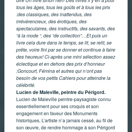
dire Un livre sinon rien! Des livres il y en a pour
tous les âges, tous les goûts et à tous les prix
:des classiques, des inattendus, des
irrévérencieux, des érotiques, des
spectaculaires, des instructifs, des savants, des
“à la mode “, des “de collection”…Et puis un
livre cela dure dans le temps, se lit, se relit, se
prête, voire fini par se donner et continue à faire
des heureux! Ci-après une mini sélection assez
éclectique et en dehors des prix d’honneur
:Goncourt, Fémina et autres qui n’ont pas
besoin de vos petits Cahiers pour atteindre la
célébrité.
Lucien de Maleville, peintre du Périgord.
Lucien de Maleville peintre-paysagiste connu
essentiellement pour ses croquis et son
engagement en faveur des Monuments
historiques, L’artiste n’a jamais cessé, au fil de
son œuvre, de rendre hommage à son Périgord