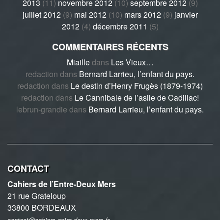
2013
(11)
novembre 2012
(10)
septembre 2012
(9)
juillet 2012
(9)
mai 2012
(10)
mars 2012
(9)
janvier
2012
(4)
décembre 2011
(5)
COMMENTAIRES RÉCENTS
Miaille
dans
Les Vieux…
redaction
dans
Bernard Larrieu, l’enfant du pays.
redaction
dans
Le destin d’Henry Frugès (1879-1974)
redaction
dans
Le Cannibale de l’asile de Cadillac!
lebrun-grandie
dans
Bernard Larrieu, l’enfant du pays.
CONTACT
Cahiers de l’Entre-Deux Mers
21 rue Grateloup
33800 BORDEAUX
contact@cahiers-entre-deux-mers.fr