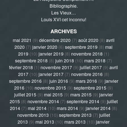
Bibliographie.
Les Vieux…
Louis XVI cet inconnu!
ARCHIVES
mai 2021
(9)
décembre 2020
(7)
août 2020
(8)
avril
2020
(7)
janvier 2020
(6)
septembre 2019
(8)
mai
2019
(10)
janvier 2019
(8)
novembre 2018
(1)
septembre 2018
(8)
juin 2018
(10)
mars 2018
(7)
février 2018
(1)
novembre 2017
(9)
juillet 2017
(9)
avril
2017
(10)
janvier 2017
(7)
novembre 2016
(8)
septembre 2016
(8)
juin 2016
(9)
mars 2016
(9)
janvier
2016
(10)
novembre 2015
(9)
septembre 2015
(9)
juillet 2015
(9)
mai 2015
(9)
mars 2015
(9)
janvier
2015
(8)
novembre 2014
(7)
septembre 2014
(9)
juillet
2014
(7)
mai 2014
(10)
mars 2014
(9)
janvier 2014
(8)
novembre 2013
(10)
septembre 2013
(7)
juillet
2013
(9)
mai 2013
(10)
mars 2013
(10)
janvier