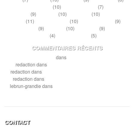
novembre 2013
(10)
septembre 2013
(7)
juillet
2013
(9)
mai 2013
(10)
mars 2013
(10)
janvier
2013
(11)
novembre 2012
(10)
septembre 2012
(9)
juillet 2012
(9)
mai 2012
(10)
mars 2012
(9)
janvier
2012
(4)
décembre 2011
(5)
COMMENTAIRES RÉCENTS
Miaille
dans
Les Vieux…
redaction
dans
Bernard Larrieu, l’enfant du pays.
redaction
dans
Le destin d’Henry Frugès (1879-1974)
redaction
dans
Le Cannibale de l’asile de Cadillac!
lebrun-grandie
dans
Bernard Larrieu, l’enfant du pays.
CONTACT
Cahiers de l’Entre-Deux Mers