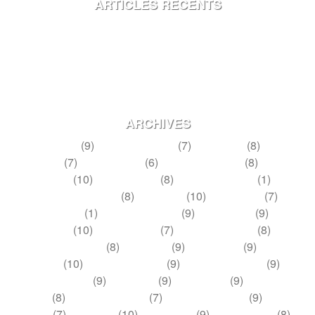
ARTICLES RÉCENTS
Le Temps des inondations.
La Recyclerie Complément R.
Bibliographie.
Les Vieux…
Louis XVI cet inconnu!
ARCHIVES
mai 2021
(9)
décembre 2020
(7)
août 2020
(8)
avril
2020
(7)
janvier 2020
(6)
septembre 2019
(8)
mai
2019
(10)
janvier 2019
(8)
novembre 2018
(1)
septembre 2018
(8)
juin 2018
(10)
mars 2018
(7)
février 2018
(1)
novembre 2017
(9)
juillet 2017
(9)
avril
2017
(10)
janvier 2017
(7)
novembre 2016
(8)
septembre 2016
(8)
juin 2016
(9)
mars 2016
(9)
janvier
2016
(10)
novembre 2015
(9)
septembre 2015
(9)
juillet 2015
(9)
mai 2015
(9)
mars 2015
(9)
janvier
2015
(8)
novembre 2014
(7)
septembre 2014
(9)
juillet
2014
(7)
mai 2014
(10)
mars 2014
(9)
janvier 2014
(8)