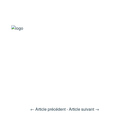
Panneau de gestion des cookies
MENU
←
Article précédent
-
Article suivant
→