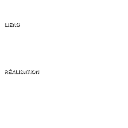
21 rue Grateloup
33800 BORDEAUX
contact@cahiers-entre-deux-mers.fr
LIENS
Centre François Mauriac
entre2mers.com
Les fans du Mascaret
partnature
Route François Mauriac
RÉALISATION
Rédactrice en chef
Colette Lièvre
Conception
aggelos.fr
Politique de confidentialité