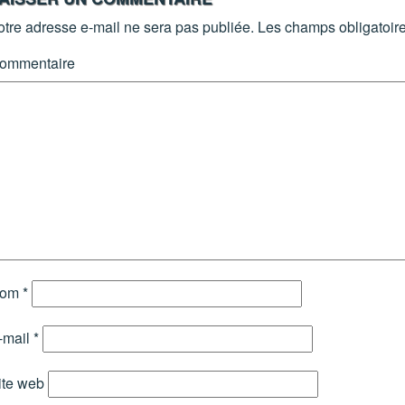
otre adresse e-mail ne sera pas publiée.
Les champs obligatoire
ommentaire
om
*
-mail
*
ite web