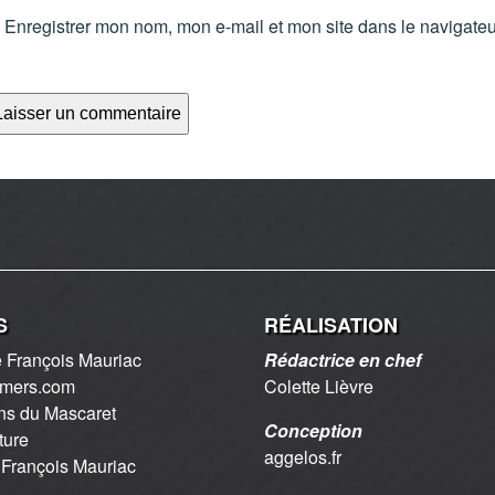
Enregistrer mon nom, mon e-mail et mon site dans le navigate
S
RÉALISATION
 François Mauriac
Rédactrice en chef
2mers.com
Colette Lièvre
ns du Mascaret
Conception
ture
aggelos.fr
 François Mauriac