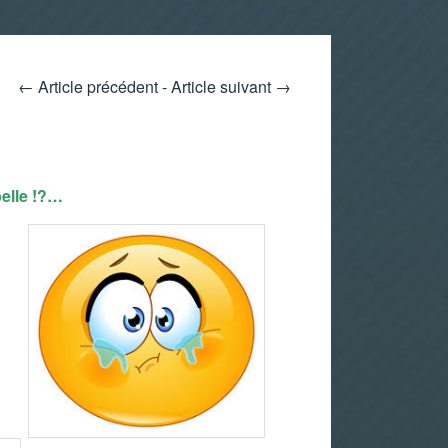
←
Article précédent
-
Article suivant
→
belle !?…