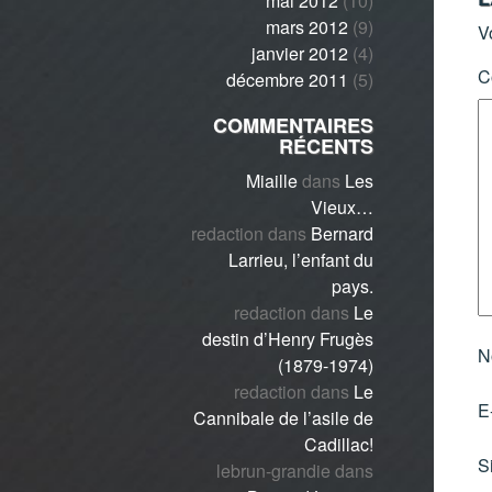
mai 2012
(10)
mars 2012
(9)
V
janvier 2012
(4)
C
décembre 2011
(5)
COMMENTAIRES
RÉCENTS
Miaille
dans
Les
Vieux…
redaction
dans
Bernard
Larrieu, l’enfant du
pays.
redaction
dans
Le
destin d’Henry Frugès
N
(1879-1974)
redaction
dans
Le
E
Cannibale de l’asile de
Cadillac!
S
lebrun-grandie
dans