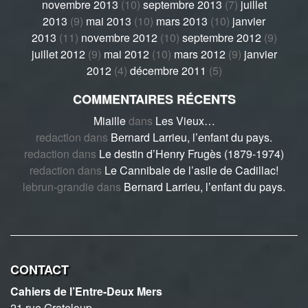
novembre 2013
(10)
septembre 2013
(7)
juillet
2013
(9)
mai 2013
(10)
mars 2013
(10)
janvier
2013
(11)
novembre 2012
(10)
septembre 2012
(9)
juillet 2012
(9)
mai 2012
(10)
mars 2012
(9)
janvier
2012
(4)
décembre 2011
(5)
COMMENTAIRES RÉCENTS
Miaille
dans
Les Vieux…
redaction
dans
Bernard Larrieu, l’enfant du pays.
redaction
dans
Le destin d’Henry Frugès (1879-1974)
redaction
dans
Le Cannibale de l’asile de Cadillac!
lebrun-grandie
dans
Bernard Larrieu, l’enfant du pays.
CONTACT
Cahiers de l’Entre-Deux Mers
21 rue Grateloup