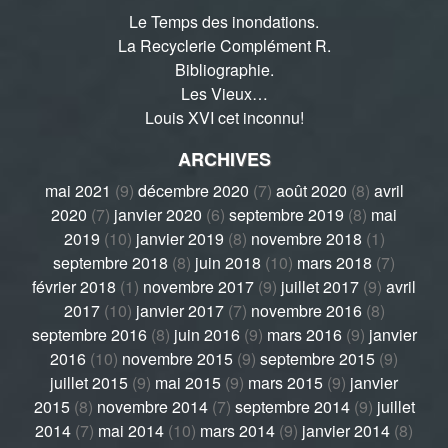
Le Temps des inondations.
La Recyclerie Complément R.
Bibliographie.
Les Vieux…
Louis XVI cet inconnu!
ARCHIVES
mai 2021
(9)
décembre 2020
(7)
août 2020
(8)
avril
2020
(7)
janvier 2020
(6)
septembre 2019
(8)
mai
2019
(10)
janvier 2019
(8)
novembre 2018
(1)
septembre 2018
(8)
juin 2018
(10)
mars 2018
(7)
février 2018
(1)
novembre 2017
(9)
juillet 2017
(9)
avril
2017
(10)
janvier 2017
(7)
novembre 2016
(8)
septembre 2016
(8)
juin 2016
(9)
mars 2016
(9)
janvier
2016
(10)
novembre 2015
(9)
septembre 2015
(9)
juillet 2015
(9)
mai 2015
(9)
mars 2015
(9)
janvier
2015
(8)
novembre 2014
(7)
septembre 2014
(9)
juillet
2014
(7)
mai 2014
(10)
mars 2014
(9)
janvier 2014
(8)