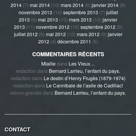
2014
(7)
mai 2014
(10)
mars 2014
(9)
janvier 2014
(8)
novembre 2013
(10)
septembre 2013
(7)
juillet
2013
(9)
mai 2013
(10)
mars 2013
(10)
janvier
2013
(11)
novembre 2012
(10)
septembre 2012
(9)
juillet 2012
(9)
mai 2012
(10)
mars 2012
(9)
janvier
2012
(4)
décembre 2011
(5)
COMMENTAIRES RÉCENTS
Miaille
dans
Les Vieux…
redaction
dans
Bernard Larrieu, l’enfant du pays.
redaction
dans
Le destin d’Henry Frugès (1879-1974)
redaction
dans
Le Cannibale de l’asile de Cadillac!
lebrun-grandie
dans
Bernard Larrieu, l’enfant du pays.
CONTACT