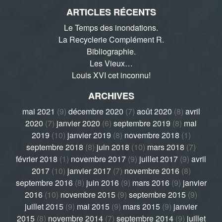
ARTICLES RÉCENTS
Le Temps des inondations.
La Recyclerie Complément R.
Bibliographie.
Les Vieux…
Louis XVI cet inconnu!
ARCHIVES
mai 2021
(9)
décembre 2020
(7)
août 2020
(8)
avril
2020
(7)
janvier 2020
(6)
septembre 2019
(8)
mai
2019
(10)
janvier 2019
(8)
novembre 2018
(1)
septembre 2018
(8)
juin 2018
(10)
mars 2018
(7)
février 2018
(1)
novembre 2017
(9)
juillet 2017
(9)
avril
2017
(10)
janvier 2017
(7)
novembre 2016
(8)
septembre 2016
(8)
juin 2016
(9)
mars 2016
(9)
janvier
2016
(10)
novembre 2015
(9)
septembre 2015
(9)
juillet 2015
(9)
mai 2015
(9)
mars 2015
(9)
janvier
2015
(8)
novembre 2014
(7)
septembre 2014
(9)
juillet