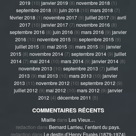
2019
(10)
janvier 2019
(8)
novembre 2018
(1)
septembre 2018
(8)
juin 2018
(10)
mars 2018
(7)
février 2018
(1)
novembre 2017
(9)
juillet 2017
(9)
avril
2017
(10)
janvier 2017
(7)
novembre 2016
(8)
septembre 2016
(8)
juin 2016
(9)
mars 2016
(9)
janvier
2016
(10)
novembre 2015
(9)
septembre 2015
(9)
juillet 2015
(9)
mai 2015
(9)
mars 2015
(9)
janvier
2015
(8)
novembre 2014
(7)
septembre 2014
(9)
juillet
2014
(7)
mai 2014
(10)
mars 2014
(9)
janvier 2014
(8)
novembre 2013
(10)
septembre 2013
(7)
juillet
2013
(9)
mai 2013
(10)
mars 2013
(10)
janvier
2013
(11)
novembre 2012
(10)
septembre 2012
(9)
juillet 2012
(9)
mai 2012
(10)
mars 2012
(9)
janvier
2012
(4)
décembre 2011
(5)
COMMENTAIRES RÉCENTS
Miaille
dans
Les Vieux…
redaction
dans
Bernard Larrieu, l’enfant du pays.
redaction
dans
Le destin d’Henry Frugès (1879-1974)