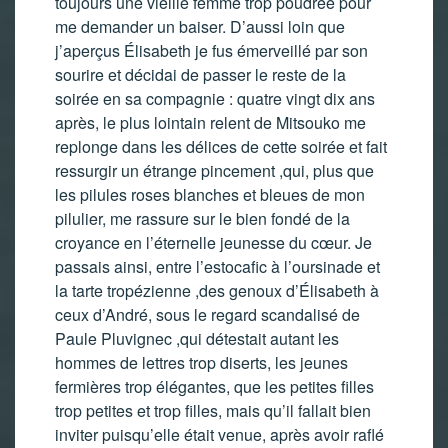
toujours une vieille femme trop poudrée pour
me demander un baiser. D’aussi loin que
j’aperçus Élisabeth je fus émerveillé par son
sourire et décidai de passer le reste de la
soirée en sa compagnie : quatre vingt dix ans
après, le plus lointain relent de Mitsouko me
replonge dans les délices de cette soirée et fait
ressurgir un étrange pincement ,qui, plus que
les pilules roses blanches et bleues de mon
pilulier, me rassure sur le bien fondé de la
croyance en l’éternelle jeunesse du cœur. Je
passais ainsi, entre l’estocafic à l’oursinade et
la tarte tropézienne ,des genoux d’Élisabeth à
ceux d’André, sous le regard scandalisé de
Paule Pluvignec ,qui détestait autant les
hommes de lettres trop diserts, les jeunes
fermières trop élégantes, que les petites filles
trop petites et trop filles, mais qu’il fallait bien
inviter puisqu’elle était venue, après avoir raflé