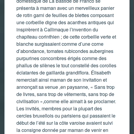
domestique de La Bastide de Franco se
présenta à maman avec un merveilleux panier
de rotin garni de feuilles de blettes composant
une corbeille digne des acanthes antiques qui
inspirèrent à Callimaque l’invention du
chapiteau corinthien ; de cette corbeille verte et
blanche surgissaient comme d’une corne
d’abondance, tomates rubicondes aubergines
purpurines concombres érigés comme des
phallus de silènes le tout constellé des corolles
éclatantes de gaillarda grandiflora. Élisabeth
remerciait ainsi maman de son invitation et
annonçait sa venue ,en paysanne, « Sans trop
de livres, sans trop de vêtements, sans trop de
civilisation »,comme elle aimait à se proclamer.
Les invités, membres pour la plupart des
cercles bruxellois ou parisiens qui passaient le
début de l’été sur la côte varoise avaient suivi
la consigne donnée par maman de venir en