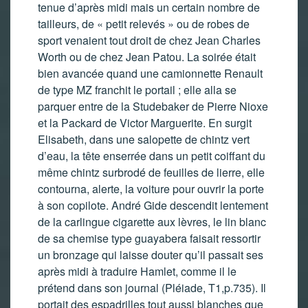
tenue d’après midi mais un certain nombre de
tailleurs, de « petit relevés » ou de robes de
sport venaient tout droit de chez Jean Charles
Worth ou de chez Jean Patou. La soirée était
bien avancée quand une camionnette Renault
de type MZ franchit le portail ; elle alla se
parquer entre de la Studebaker de Pierre Nioxe
et la Packard de Victor Marguerite. En surgit
Elisabeth, dans une salopette de chintz vert
d’eau, la tête enserrée dans un petit coiffant du
même chintz surbrodé de feuilles de lierre, elle
contourna, alerte, la voiture pour ouvrir la porte
à son copilote. André Gide descendit lentement
de la carlingue cigarette aux lèvres, le lin blanc
de sa chemise type guayabera faisait ressortir
un bronzage qui laisse douter qu’il passait ses
après midi à traduire Hamlet, comme il le
prétend dans son journal (Pléiade, T1,p.735). Il
portait des espadrilles tout aussi blanches que