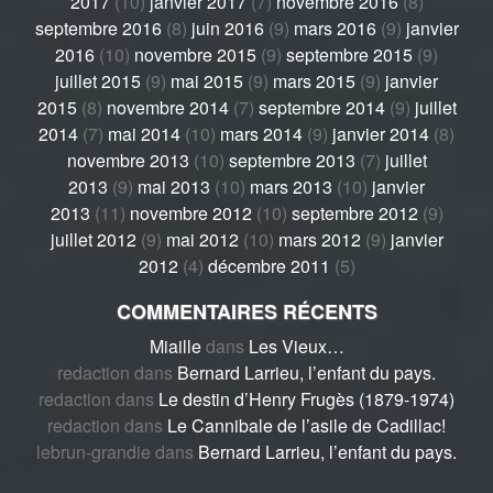
2017
(10)
janvier 2017
(7)
novembre 2016
(8)
septembre 2016
(8)
juin 2016
(9)
mars 2016
(9)
janvier
2016
(10)
novembre 2015
(9)
septembre 2015
(9)
juillet 2015
(9)
mai 2015
(9)
mars 2015
(9)
janvier
2015
(8)
novembre 2014
(7)
septembre 2014
(9)
juillet
2014
(7)
mai 2014
(10)
mars 2014
(9)
janvier 2014
(8)
novembre 2013
(10)
septembre 2013
(7)
juillet
2013
(9)
mai 2013
(10)
mars 2013
(10)
janvier
2013
(11)
novembre 2012
(10)
septembre 2012
(9)
juillet 2012
(9)
mai 2012
(10)
mars 2012
(9)
janvier
2012
(4)
décembre 2011
(5)
COMMENTAIRES RÉCENTS
Miaille
dans
Les Vieux…
redaction
dans
Bernard Larrieu, l’enfant du pays.
redaction
dans
Le destin d’Henry Frugès (1879-1974)
redaction
dans
Le Cannibale de l’asile de Cadillac!
lebrun-grandie
dans
Bernard Larrieu, l’enfant du pays.