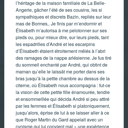
l’héritage de la maison familiale de La Belle-
Angerie, gâcher l’été de ses cousins, les si
sympathiques et discrets Bazin, repliés sur leur
mas de Bormes,. Je finis par m’endormir et
Élisabeth m’autorisa à me pelotonner sur ses
pieds ou, pour mieux dire, sur leurs pieds, tant
les espadrilles d’André et les escarpins
d’Élisabeth étaient étroitement mêlés à l’abri
des ramages de la nappe arlésienne. Je fus tiré
du sommeil enchanté par André, qui obtint de
maman qu’elle le laissât me porter dans ses
bras jusqu’à la petite chambre au dessus de la
citerne, où Élisabeth nous accompagna : fut-ce
la vision de cette petite fille énamourée, tendre
et ensommeillée qui décida André si peu attiré
par les femmes et Élisabeth si platoniquement,
jusqu’alors, éprise de lui à se laisser aller à ce
que Roger Martin du Gard appelait avec un
cynisme qui lui convient mal « une expérience