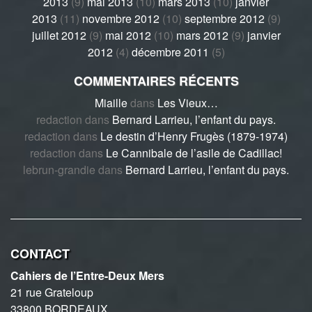
2013
(9)
mai 2013
(10)
mars 2013
(10)
janvier
2013
(11)
novembre 2012
(10)
septembre 2012
(9)
juillet 2012
(9)
mai 2012
(10)
mars 2012
(9)
janvier
2012
(4)
décembre 2011
(5)
COMMENTAIRES RÉCENTS
Miaille
dans
Les Vieux…
redaction
dans
Bernard Larrieu, l’enfant du pays.
redaction
dans
Le destin d’Henry Frugès (1879-1974)
redaction
dans
Le Cannibale de l’asile de Cadillac!
lebrun-grandie
dans
Bernard Larrieu, l’enfant du pays.
CONTACT
Cahiers de l’Entre-Deux Mers
21 rue Grateloup
33800 BORDEAUX