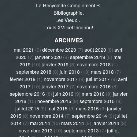
La Recyclerie Complément R.
Bibliographie.
Les Vieux…
Louis XVI cet inconnu!
ARCHIVES
mai 2021
(9)
décembre 2020
(7)
août 2020
(8)
avril
2020
(7)
janvier 2020
(6)
septembre 2019
(8)
mai
2019
(10)
janvier 2019
(8)
novembre 2018
(1)
septembre 2018
(8)
juin 2018
(10)
mars 2018
(7)
février 2018
(1)
novembre 2017
(9)
juillet 2017
(9)
avril
2017
(10)
janvier 2017
(7)
novembre 2016
(8)
septembre 2016
(8)
juin 2016
(9)
mars 2016
(9)
janvier
2016
(10)
novembre 2015
(9)
septembre 2015
(9)
juillet 2015
(9)
mai 2015
(9)
mars 2015
(9)
janvier
2015
(8)
novembre 2014
(7)
septembre 2014
(9)
juillet
2014
(7)
mai 2014
(10)
mars 2014
(9)
janvier 2014
(8)
novembre 2013
(10)
septembre 2013
(7)
juillet