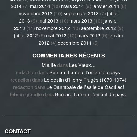
2014
(7)
mai 2014
(10)
mars 2014
(9)
janvier 2014
(8)
novembre 2013
(10)
septembre 2013
(7)
juillet
2013
(9)
mai 2013
(10)
mars 2013
(10)
janvier
2013
(11)
novembre 2012
(10)
septembre 2012
(9)
juillet 2012
(9)
mai 2012
(10)
mars 2012
(9)
janvier
2012
(4)
décembre 2011
(5)
COMMENTAIRES RÉCENTS
Miaille
dans
Les Vieux…
redaction
dans
Bernard Larrieu, l’enfant du pays.
redaction
dans
Le destin d’Henry Frugès (1879-1974)
redaction
dans
Le Cannibale de l’asile de Cadillac!
lebrun-grandie
dans
Bernard Larrieu, l’enfant du pays.
CONTACT