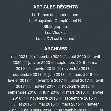
ARTICLES RÉCENTS
Le Temps des inondations.
La Recyclerie Complément R.
Bibliographie.
Les Vieux…
Louis XVI cet inconnu!
ARCHIVES
mai 2021
(9)
décembre 2020
(7)
août 2020
(8)
avril
2020
(7)
janvier 2020
(6)
septembre 2019
(8)
mai
2019
(10)
janvier 2019
(8)
novembre 2018
(1)
septembre 2018
(8)
juin 2018
(10)
mars 2018
(7)
février 2018
(1)
novembre 2017
(9)
juillet 2017
(9)
avril
2017
(10)
janvier 2017
(7)
novembre 2016
(8)
septembre 2016
(8)
juin 2016
(9)
mars 2016
(9)
janvier
2016
(10)
novembre 2015
(9)
septembre 2015
(9)
juillet 2015
(9)
mai 2015
(9)
mars 2015
(9)
janvier
2015
(8)
novembre 2014
(7)
septembre 2014
(9)
juillet